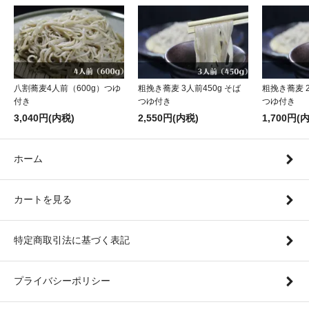
八割蕎麦4人前（600g）つゆ
粗挽き蕎麦 3人前450g そば
粗挽き蕎麦 2
付き
つゆ付き
つゆ付き
3,040円(内税)
2,550円(内税)
1,700円(
ホーム
カートを見る
特定商取引法に基づく表記
プライバシーポリシー