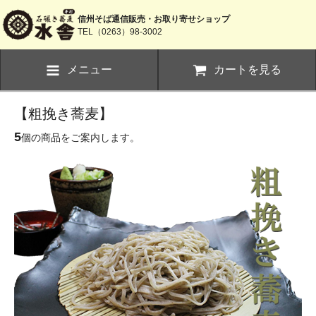
信州そば通信販売・お取り寄せショップ
TEL（0263）98-3002
メニュー
カートを見る
【粗挽き蕎麦】
5
個の商品をご案内します。