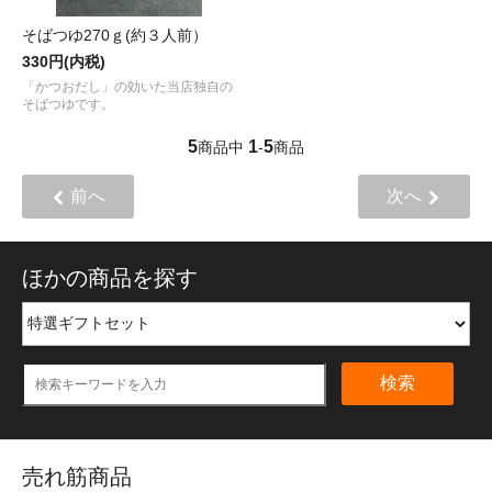
そばつゆ270ｇ(約３人前）
330円(内税)
「かつおだし」の効いた当店独自の
そばつゆです。
5
1
5
商品中
-
商品
前へ
次へ
ほかの商品を探す
検索
売れ筋商品