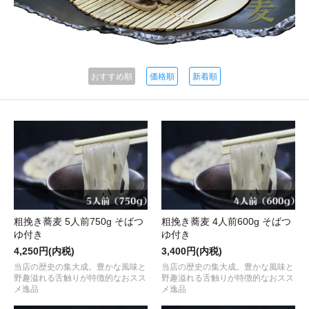
おすすめ順
価格順
新着順
粗挽き蕎麦 5人前750g そばつ
粗挽き蕎麦 4人前600g そばつ
ゆ付き
ゆ付き
4,250円(内税)
3,400円(内税)
当店の歴史の集大成。豊かな風味と
当店の歴史の集大成。豊かな風味と
野趣溢れる舌触りが特徴的なおスス
野趣溢れる舌触りが特徴的なおスス
メ逸品
メ逸品